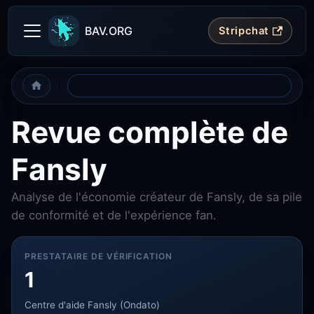
BAV.ORG
Stripchat
Revue complète de
Fansly
Analyse de l'économie créateur de Fansly, de sa pile
de conformité et de l'expérience fan.
PRESTATAIRE DE VÉRIFICATION
1
Centre d'aide Fansly (Ondato)