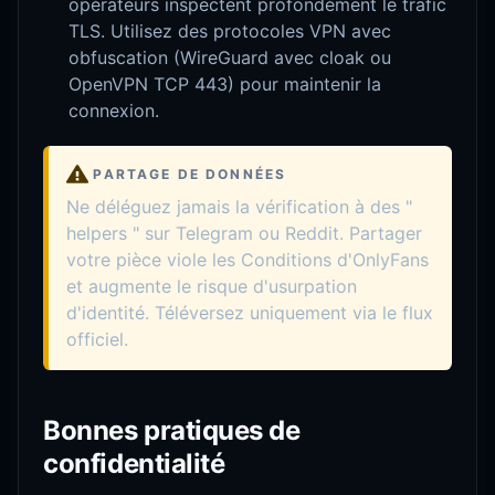
opérateurs inspectent profondément le trafic
TLS. Utilisez des protocoles VPN avec
obfuscation (WireGuard avec cloak ou
OpenVPN TCP 443) pour maintenir la
connexion.
PARTAGE DE DONNÉES
Ne déléguez jamais la vérification à des "
helpers " sur Telegram ou Reddit. Partager
votre pièce viole les Conditions d'OnlyFans
et augmente le risque d'usurpation
d'identité. Téléversez uniquement via le flux
officiel.
Bonnes pratiques de
confidentialité